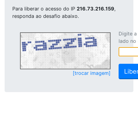
Para liberar o acesso
do IP
216.73.216.159
,
responda ao desafio abaixo.
Digite 
lado no
[trocar imagem]